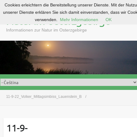
Cookies erleichtern die Bereitstellung unserer Dienste. Mit der Nutz
S
unserer Dienste erklären Sie sich damit einverstanden, dass wir Coo
k
Natur im Osterzgebirge
verwenden.
Mehr Informationen
OK
i
p
Informationen zur Natur im Osterzgebirge
t
o
c
o
n
t
e
n
t
11-9-22_Volker_Mittagsimbiss_Lauenstein_B
11-9-