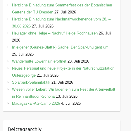
Herzliche Einladung zum Sommerfest des der Botanischen
Gartens der TU Dresden
27. Juli 2026
Herzliche Einladung zum Nachmähwochenende vom 28. –
30.08.2026
27. Juli 2026
Heulager ohne Helge – Nachruf Helge Rochhausen
26. Juli
2026
In eigener (Grünes-Blätt’l-) Sache: Der Spar-Uhu geht um!
25. Juli 2026
Wanderhütte Löwenhain eröffnet
23. Juli 2026
Neues Personal und neue Projekte in der Naturschutzstation
Osterzgebirge
21. Juli 2026
Solarpark-Salamitaktik
21. Juli 2026
Wiesen voller Leben: Wir laden ein zum Fest der Artenvielfalt
in Reinhardtsdorf-Schöna
13. Juli 2026
Madagaskar-AG-Camp 2026
4. Juli 2026
Beitragsarchiv