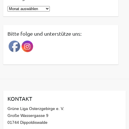
B
e
i
t
Bitte folge und unterstütze uns:
r
a
g
s
a
r
c
h
i
KONTAKT
v
Grüne Liga Osterzgebirge e. V.
Große Wassergasse 9
01744 Dippoldiswalde