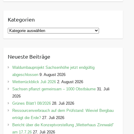
Kategorien
K
a
t
e
Neueste Beiträge
g
o
Waldumbauprojekt Sachsenhöhe jetzt endgültig
r
abgeschlossen
9. August 2026
i
Wetterrückblick Juli 2026
2. August 2026
e
Sachsen pflanzt gemeinsam – 1000 Obstbäume
31. Juli
n
2026
Grünes Blätt’l 08/2026
28. Juli 2026
Ressourcenverbrauch auf dem Prüfstand: Wieviel Bergbau
erträgt die Erde?
27. Juli 2026
Bericht über die Konzeptvorstellung „Wetterhaus Zinnwald“
am 17.7.26
27. Juli 2026