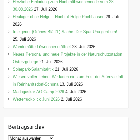
Herzliche Einladung zum Nachmähwochenende vom 28. –
30.08.2026
27. Juli 2026
Heulager ohne Helge – Nachruf Helge Rochhausen
26. Juli
2026
In eigener (Grünes-Blätt’l-) Sache: Der Spar-Uhu geht um!
25. Juli 2026
Wanderhütte Löwenhain eröffnet
23. Juli 2026
Neues Personal und neue Projekte in der Naturschutzstation
Osterzgebirge
21. Juli 2026
Solarpark-Salamitaktik
21. Juli 2026
Wiesen voller Leben: Wir laden ein zum Fest der Artenvielfalt
in Reinhardtsdorf-Schöna
13. Juli 2026
Madagaskar-AG-Camp 2026
4. Juli 2026
Wetterrückblick Juni 2026
2. Juli 2026
Beitragsarchiv
B