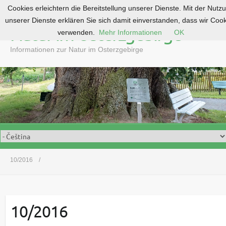
Cookies erleichtern die Bereitstellung unserer Dienste. Mit der Nutz
S
unserer Dienste erklären Sie sich damit einverstanden, dass wir Coo
k
Natur im Osterzgebirge
verwenden.
Mehr Informationen
OK
i
p
Informationen zur Natur im Osterzgebirge
t
o
c
o
n
t
e
n
t
10/2016
10/2016