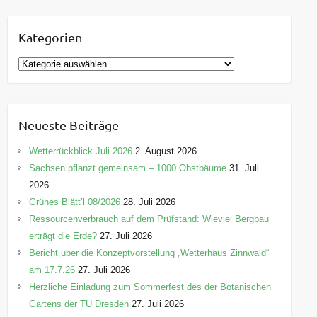
Kategorien
K
a
t
e
Neueste Beiträge
g
o
Wetterrückblick Juli 2026
2. August 2026
r
Sachsen pflanzt gemeinsam – 1000 Obstbäume
31. Juli
i
2026
e
Grünes Blätt’l 08/2026
28. Juli 2026
n
Ressourcenverbrauch auf dem Prüfstand: Wieviel Bergbau
erträgt die Erde?
27. Juli 2026
Bericht über die Konzeptvorstellung „Wetterhaus Zinnwald“
am 17.7.26
27. Juli 2026
Herzliche Einladung zum Sommerfest des der Botanischen
Gartens der TU Dresden
27. Juli 2026