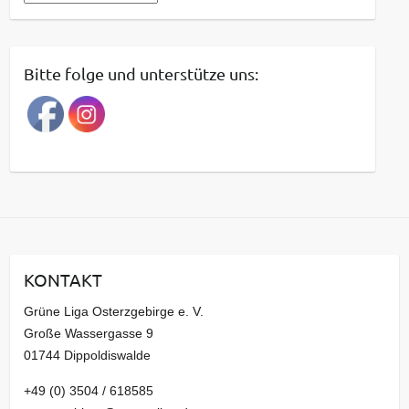
e
i
t
Bitte folge und unterstütze uns:
r
a
g
s
a
r
c
h
i
KONTAKT
v
Grüne Liga Osterzgebirge e. V.
Große Wassergasse 9
01744 Dippoldiswalde
+49 (0) 3504 / 618585