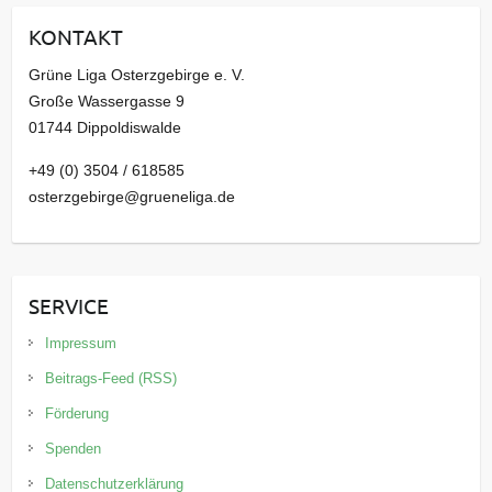
i
KONTAKT
v
Grüne Liga Osterzgebirge e. V.
Große Wassergasse 9
01744 Dippoldiswalde
+49 (0) 3504 / 618585
osterzgebirge@grueneliga.de
SERVICE
Impressum
Beitrags-Feed (RSS)
Förderung
Spenden
Datenschutzerklärung