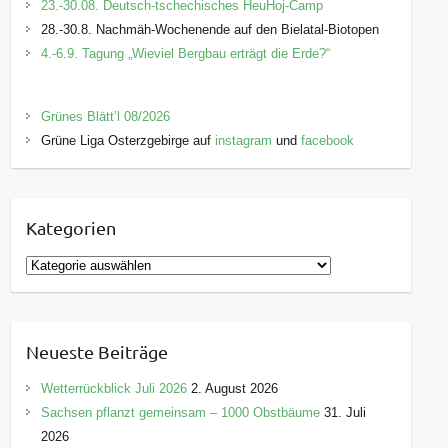
23.-30.08. Deutsch-tschechisches HeuHoj-Camp
28.-30.8. Nachmäh-Wochenende auf den Bielatal-Biotopen
4.-6.9. Tagung „Wieviel Bergbau erträgt die Erde?“
Grünes Blätt’l 08/2026
Grüne Liga Osterzgebirge auf
instagram
und
facebook
Kategorien
K
a
t
e
Neueste Beiträge
g
o
Wetterrückblick Juli 2026
2. August 2026
r
Sachsen pflanzt gemeinsam – 1000 Obstbäume
31. Juli
i
2026