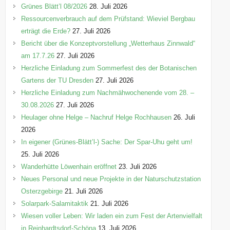
e
Grünes Blätt’l 08/2026
28. Juli 2026
n
Ressourcenverbrauch auf dem Prüfstand: Wieviel Bergbau
erträgt die Erde?
27. Juli 2026
Bericht über die Konzeptvorstellung „Wetterhaus Zinnwald“
am 17.7.26
27. Juli 2026
Herzliche Einladung zum Sommerfest des der Botanischen
Gartens der TU Dresden
27. Juli 2026
Herzliche Einladung zum Nachmähwochenende vom 28. –
30.08.2026
27. Juli 2026
Heulager ohne Helge – Nachruf Helge Rochhausen
26. Juli
2026
In eigener (Grünes-Blätt’l-) Sache: Der Spar-Uhu geht um!
25. Juli 2026
Wanderhütte Löwenhain eröffnet
23. Juli 2026
Neues Personal und neue Projekte in der Naturschutzstation
Osterzgebirge
21. Juli 2026
Solarpark-Salamitaktik
21. Juli 2026
Wiesen voller Leben: Wir laden ein zum Fest der Artenvielfalt
in Reinhardtsdorf-Schöna
13. Juli 2026