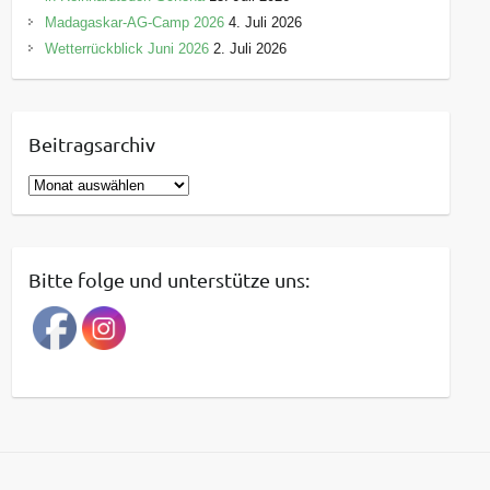
Madagaskar-AG-Camp 2026
4. Juli 2026
Wetterrückblick Juni 2026
2. Juli 2026
Beitragsarchiv
B
e
i
t
Bitte folge und unterstütze uns:
r
a
g
s
a
r
c
h