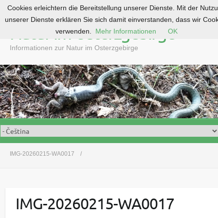
Cookies erleichtern die Bereitstellung unserer Dienste. Mit der Nutz
S
unserer Dienste erklären Sie sich damit einverstanden, dass wir Coo
k
Natur im Osterzgebirge
verwenden.
Mehr Informationen
OK
i
p
Informationen zur Natur im Osterzgebirge
t
o
c
o
n
t
e
n
t
IMG-20260215-WA0017
IMG-20260215-WA0017