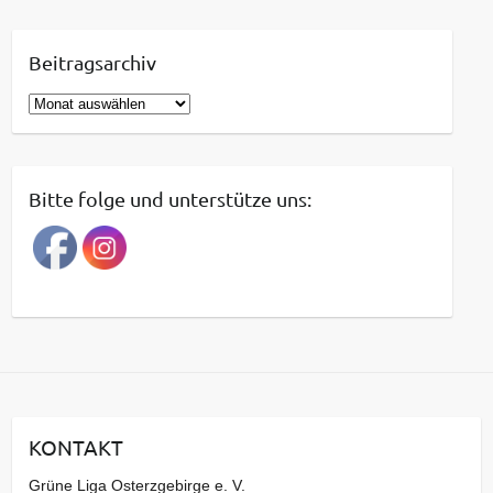
Beitragsarchiv
B
e
i
t
Bitte folge und unterstütze uns:
r
a
g
s
a
r
c
h
i
KONTAKT
v
Grüne Liga Osterzgebirge e. V.