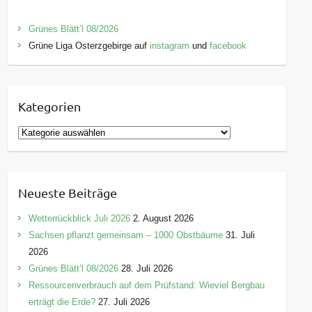
Grünes Blätt’l 08/2026
Grüne Liga Osterzgebirge auf
instagram
und
facebook
Kategorien
K
a
t
e
Neueste Beiträge
g
o
Wetterrückblick Juli 2026
2. August 2026
r
Sachsen pflanzt gemeinsam – 1000 Obstbäume
31. Juli
i
2026
e
Grünes Blätt’l 08/2026
28. Juli 2026
n
Ressourcenverbrauch auf dem Prüfstand: Wieviel Bergbau
erträgt die Erde?
27. Juli 2026