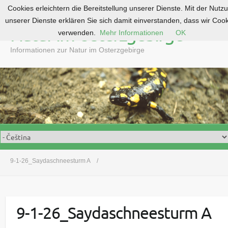
Cookies erleichtern die Bereitstellung unserer Dienste. Mit der Nutz
S
unserer Dienste erklären Sie sich damit einverstanden, dass wir Coo
k
Natur im Osterzgebirge
verwenden.
Mehr Informationen
OK
i
p
Informationen zur Natur im Osterzgebirge
t
o
c
o
n
t
e
n
t
9-1-26_Saydaschneesturm A
9-1-26_Saydaschneesturm A