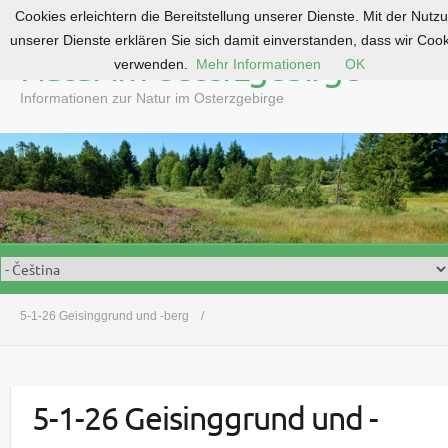
Cookies erleichtern die Bereitstellung unserer Dienste. Mit der Nutz
S
unserer Dienste erklären Sie sich damit einverstanden, dass wir Coo
k
Natur im Osterzgebirge
verwenden.
Mehr Informationen
OK
i
p
Informationen zur Natur im Osterzgebirge
t
o
c
o
n
t
e
n
t
5-1-26 Geisinggrund und -berg
5-1-26 Geisinggrund und -