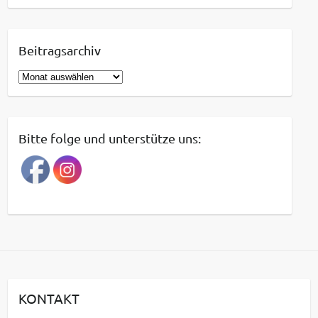
Beitragsarchiv
B
e
i
t
Bitte folge und unterstütze uns:
r
a
g
s
a
r
c
h
i
KONTAKT
v