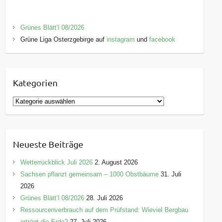
Grünes Blätt’l 08/2026
Grüne Liga Osterzgebirge auf
instagram
und
facebook
Kategorien
K
a
t
e
Neueste Beiträge
g
o
Wetterrückblick Juli 2026
2. August 2026
r
Sachsen pflanzt gemeinsam – 1000 Obstbäume
31. Juli
i
2026
e
Grünes Blätt’l 08/2026
28. Juli 2026
n
Ressourcenverbrauch auf dem Prüfstand: Wieviel Bergbau
erträgt die Erde?
27. Juli 2026