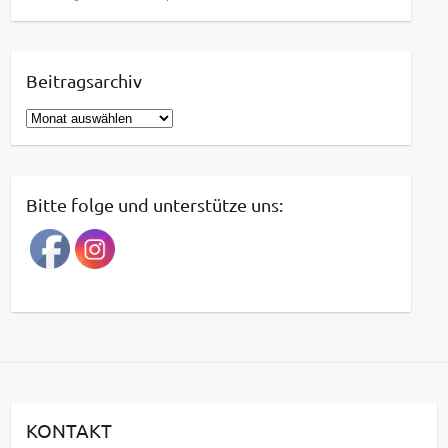
Beitragsarchiv
B
e
i
t
Bitte folge und unterstütze uns:
r
a
g
s
a
r
c
h
i
KONTAKT
v