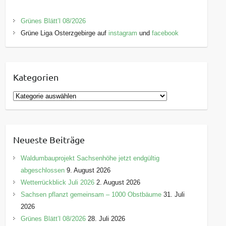
Grünes Blätt’l 08/2026
Grüne Liga Osterzgebirge auf
instagram
und
facebook
Kategorien
K
a
t
e
Neueste Beiträge
g
o
Waldumbauprojekt Sachsenhöhe jetzt endgültig
r
abgeschlossen
9. August 2026
i
Wetterrückblick Juli 2026
2. August 2026
e
Sachsen pflanzt gemeinsam – 1000 Obstbäume
31. Juli
n
2026
Grünes Blätt’l 08/2026
28. Juli 2026