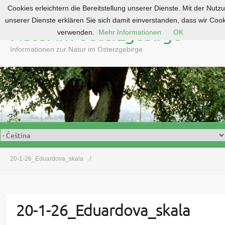
Cookies erleichtern die Bereitstellung unserer Dienste. Mit der Nutz
S
unserer Dienste erklären Sie sich damit einverstanden, dass wir Coo
k
Natur im Osterzgebirge
verwenden.
Mehr Informationen
OK
i
p
Informationen zur Natur im Osterzgebirge
t
o
c
o
n
t
e
n
t
20-1-26_Eduardova_skala
20-1-26_Eduardova_skala