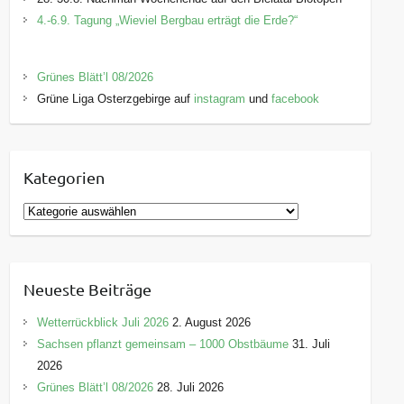
4.-6.9. Tagung „Wieviel Bergbau erträgt die Erde?“
Grünes Blätt’l 08/2026
Grüne Liga Osterzgebirge auf
instagram
und
facebook
Kategorien
K
a
t
e
Neueste Beiträge
g
o
Wetterrückblick Juli 2026
2. August 2026
r
Sachsen pflanzt gemeinsam – 1000 Obstbäume
31. Juli
i
2026
e
Grünes Blätt’l 08/2026
28. Juli 2026