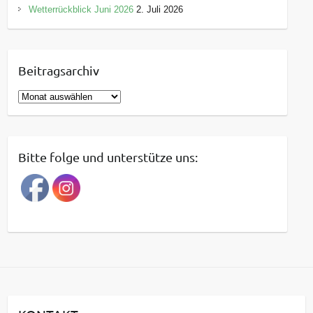
Wetterrückblick Juni 2026
2. Juli 2026
Beitragsarchiv
B
e
i
t
Bitte folge und unterstütze uns:
r
a
g
s
a
r
c
h
i