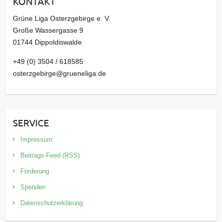
KONTAKT
v
Grüne Liga Osterzgebirge e. V.
Große Wassergasse 9
01744 Dippoldiswalde
+49 (0) 3504 / 618585
osterzgebirge@grueneliga.de
SERVICE
Impressum
Beitrags-Feed (RSS)
Förderung
Spenden
Datenschutzerklärung