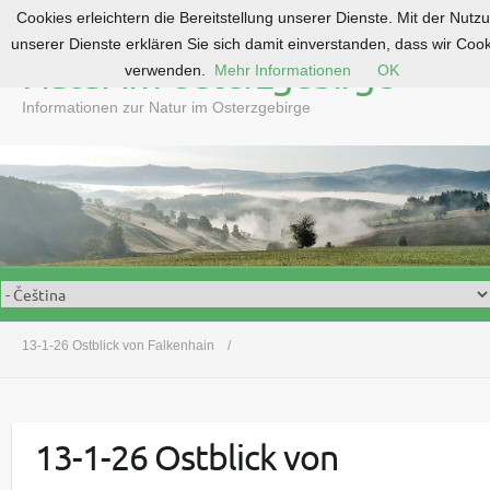
Cookies erleichtern die Bereitstellung unserer Dienste. Mit der Nutz
S
unserer Dienste erklären Sie sich damit einverstanden, dass wir Coo
k
Natur im Osterzgebirge
verwenden.
Mehr Informationen
OK
i
p
Informationen zur Natur im Osterzgebirge
t
o
c
o
n
t
e
n
t
13-1-26 Ostblick von Falkenhain
13-1-26 Ostblick von