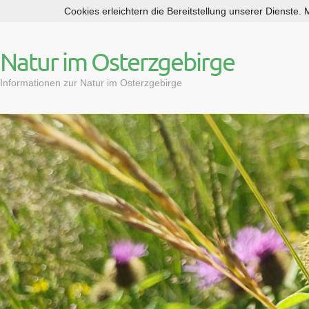
Cookies erleichtern die Bereitstellung unserer Dienste.
S
k
i
Natur im Osterzgebirge
p
t
Informationen zur Natur im Osterzgebirge
o
c
o
n
t
e
n
t