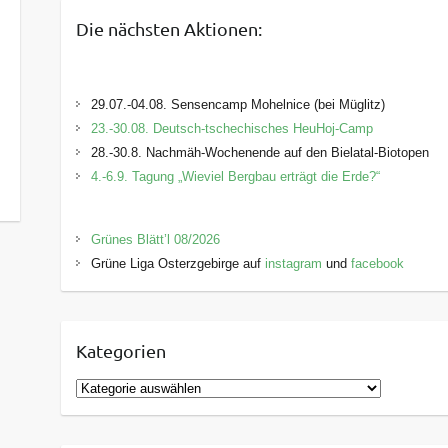
Die nächsten Aktionen:
29.07.-04.08. Sensencamp Mohelnice (bei Müglitz)
23.-30.08. Deutsch-tschechisches HeuHoj-Camp
28.-30.8. Nachmäh-Wochenende auf den Bielatal-Biotopen
4.-6.9. Tagung „Wieviel Bergbau erträgt die Erde?“
Grünes Blätt’l 08/2026
Grüne Liga Osterzgebirge auf
instagram
und
facebook
Kategorien
K
a
t