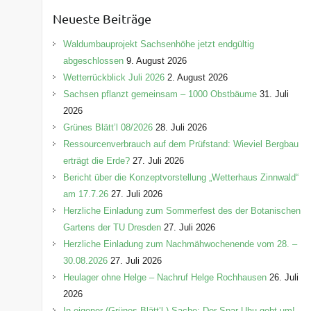
e
Neueste Beiträge
g
o
Waldumbauprojekt Sachsenhöhe jetzt endgültig
r
abgeschlossen
9. August 2026
i
Wetterrückblick Juli 2026
2. August 2026
e
Sachsen pflanzt gemeinsam – 1000 Obstbäume
31. Juli
n
2026
Grünes Blätt’l 08/2026
28. Juli 2026
Ressourcenverbrauch auf dem Prüfstand: Wieviel Bergbau
erträgt die Erde?
27. Juli 2026
Bericht über die Konzeptvorstellung „Wetterhaus Zinnwald“
am 17.7.26
27. Juli 2026
Herzliche Einladung zum Sommerfest des der Botanischen
Gartens der TU Dresden
27. Juli 2026
Herzliche Einladung zum Nachmähwochenende vom 28. –
30.08.2026
27. Juli 2026
Heulager ohne Helge – Nachruf Helge Rochhausen
26. Juli
2026
In eigener (Grünes-Blätt’l-) Sache: Der Spar-Uhu geht um!