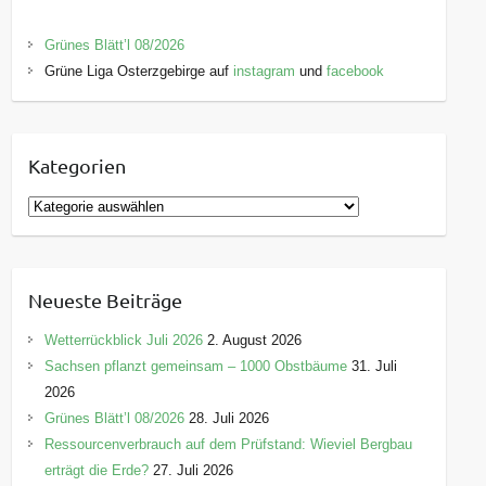
Grünes Blätt’l 08/2026
Grüne Liga Osterzgebirge auf
instagram
und
facebook
Kategorien
K
a
t
e
Neueste Beiträge
g
o
Wetterrückblick Juli 2026
2. August 2026
r
Sachsen pflanzt gemeinsam – 1000 Obstbäume
31. Juli
i
2026
e
Grünes Blätt’l 08/2026
28. Juli 2026
n
Ressourcenverbrauch auf dem Prüfstand: Wieviel Bergbau
erträgt die Erde?
27. Juli 2026