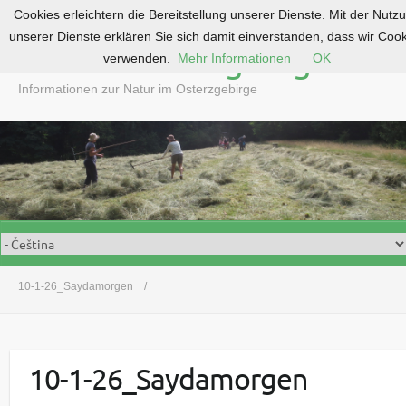
Cookies erleichtern die Bereitstellung unserer Dienste. Mit der Nutz
S
unserer Dienste erklären Sie sich damit einverstanden, dass wir Coo
k
Natur im Osterzgebirge
verwenden.
Mehr Informationen
OK
i
p
Informationen zur Natur im Osterzgebirge
t
o
c
o
n
t
e
n
t
10-1-26_Saydamorgen
10-1-26_Saydamorgen