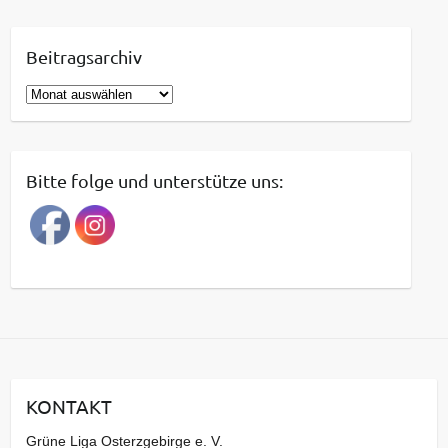
Beitragsarchiv
B
e
i
t
Bitte folge und unterstütze uns:
r
a
g
s
a
r
c
h
i
KONTAKT
v
Grüne Liga Osterzgebirge e. V.