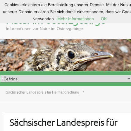
Cookies erleichtern die Bereitstellung unserer Dienste. Mit der Nutz
S
unserer Dienste erklären Sie sich damit einverstanden, dass wir Coo
k
Natur im Osterzgebirge
verwenden.
Mehr Informationen
OK
i
p
Informationen zur Natur im Osterzgebirge
t
o
c
o
n
t
e
n
t
Sächsischer Landespreis für Heimatforschung
Sächsischer Landespreis für