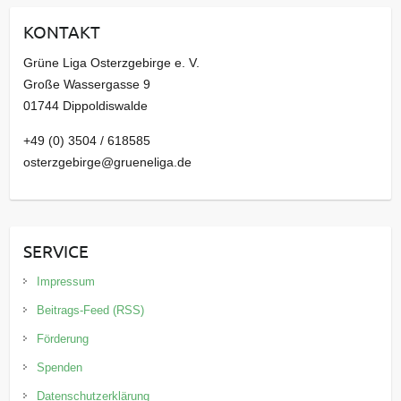
i
KONTAKT
v
Grüne Liga Osterzgebirge e. V.
Große Wassergasse 9
01744 Dippoldiswalde
+49 (0) 3504 / 618585
osterzgebirge@grueneliga.de
SERVICE
Impressum
Beitrags-Feed (RSS)
Förderung
Spenden
Datenschutzerklärung