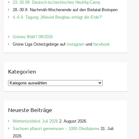
23.-30.08. Deutsch-tschechisches HeuHoj-Camp
28.-30.8. Nachmäh-Wochenende auf den Bielatal-Biotopen
4.-6.9. Tagung „Wieviel Bergbau erträgt die Erde?“
Grünes Blätt’l 08/2026
Grüne Liga Osterzgebirge auf
instagram
und
facebook
Kategorien
K
a
t
e
Neueste Beiträge
g
o
Wetterrückblick Juli 2026
2. August 2026
r
Sachsen pflanzt gemeinsam – 1000 Obstbäume
31. Juli
i
2026