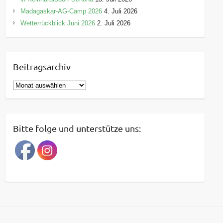
Madagaskar-AG-Camp 2026
4. Juli 2026
Wetterrückblick Juni 2026
2. Juli 2026
Beitragsarchiv
B
e
i
t
Bitte folge und unterstütze uns:
r
a
g
s
a
r
c
h