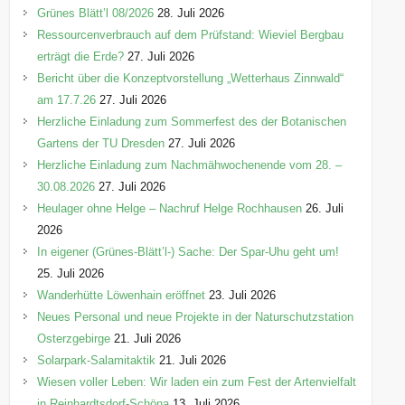
e
Grünes Blätt’l 08/2026
28. Juli 2026
n
Ressourcenverbrauch auf dem Prüfstand: Wieviel Bergbau
erträgt die Erde?
27. Juli 2026
Bericht über die Konzeptvorstellung „Wetterhaus Zinnwald“
am 17.7.26
27. Juli 2026
Herzliche Einladung zum Sommerfest des der Botanischen
Gartens der TU Dresden
27. Juli 2026
Herzliche Einladung zum Nachmähwochenende vom 28. –
30.08.2026
27. Juli 2026
Heulager ohne Helge – Nachruf Helge Rochhausen
26. Juli
2026
In eigener (Grünes-Blätt’l-) Sache: Der Spar-Uhu geht um!
25. Juli 2026
Wanderhütte Löwenhain eröffnet
23. Juli 2026
Neues Personal und neue Projekte in der Naturschutzstation
Osterzgebirge
21. Juli 2026
Solarpark-Salamitaktik
21. Juli 2026
Wiesen voller Leben: Wir laden ein zum Fest der Artenvielfalt
in Reinhardtsdorf-Schöna
13. Juli 2026