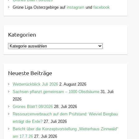
Grüne Liga Osterzgebirge auf
instagram
und
facebook
Kategorien
K
a
t
e
Neueste Beiträge
g
o
Wetterrückblick Juli 2026
2. August 2026
r
Sachsen pflanzt gemeinsam – 1000 Obstbäume
31. Juli
i
2026
e
Grünes Blätt’l 08/2026
28. Juli 2026
n
Ressourcenverbrauch auf dem Prüfstand: Wieviel Bergbau
erträgt die Erde?
27. Juli 2026
Bericht über die Konzeptvorstellung „Wetterhaus Zinnwald“
am 17.7.26
27. Juli 2026