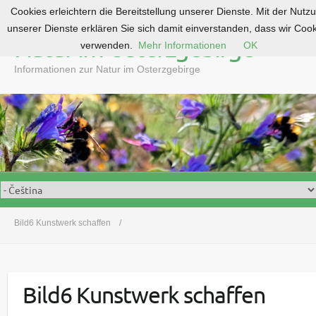
Cookies erleichtern die Bereitstellung unserer Dienste. Mit der Nutz
S
unserer Dienste erklären Sie sich damit einverstanden, dass wir Coo
k
Natur im Osterzgebirge
verwenden.
Mehr Informationen
OK
i
p
Informationen zur Natur im Osterzgebirge
t
o
c
o
n
t
e
n
t
Bild6 Kunstwerk schaffen
Bild6 Kunstwerk schaffen