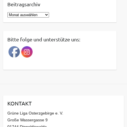
Beitragsarchiv
B
e
i
t
Bitte folge und unterstütze uns:
r
a
g
s
a
r
c
h
i
KONTAKT
v
Grüne Liga Osterzgebirge e. V.
Große Wassergasse 9
01744 Dippoldiswalde