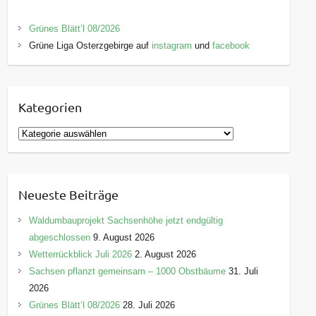
Grünes Blätt’l 08/2026
Grüne Liga Osterzgebirge auf
instagram
und
facebook
Kategorien
K
a
t
e
Neueste Beiträge
g
o
Waldumbauprojekt Sachsenhöhe jetzt endgültig
r
abgeschlossen
9. August 2026
i
Wetterrückblick Juli 2026
2. August 2026
e
Sachsen pflanzt gemeinsam – 1000 Obstbäume
31. Juli
n
2026
Grünes Blätt’l 08/2026
28. Juli 2026