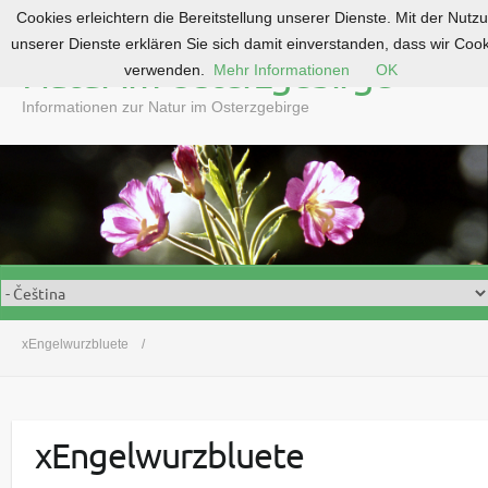
Cookies erleichtern die Bereitstellung unserer Dienste. Mit der Nutz
S
unserer Dienste erklären Sie sich damit einverstanden, dass wir Coo
k
Natur im Osterzgebirge
verwenden.
Mehr Informationen
OK
i
p
Informationen zur Natur im Osterzgebirge
t
o
c
o
n
t
e
n
t
xEngelwurzbluete
xEngelwurzbluete