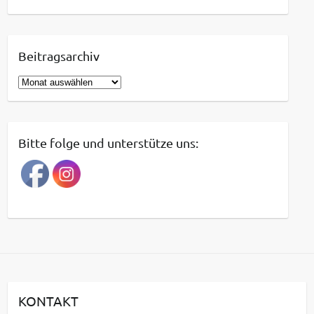
Beitragsarchiv
B
e
i
t
Bitte folge und unterstütze uns:
r
a
g
s
a
r
c
h
i
KONTAKT
v