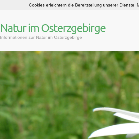
Cookies erleichtern die Bereitstellung unserer Dienste.
S
k
i
Natur im Osterzgebirge
p
t
Informationen zur Natur im Osterzgebirge
o
c
o
n
t
e
n
t