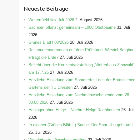
e
Neueste Beiträge
g
o
Wetterrückblick Juli 2026
2. August 2026
r
Sachsen pflanzt gemeinsam – 1000 Obstbäume
31. Juli
i
2026
e
Grünes Blätt’l 08/2026
28. Juli 2026
n
Ressourcenverbrauch auf dem Prüfstand: Wieviel Bergbau
erträgt die Erde?
27. Juli 2026
Bericht über die Konzeptvorstellung „Wetterhaus Zinnwald“
am 17.7.26
27. Juli 2026
Herzliche Einladung zum Sommerfest des der Botanischen
Gartens der TU Dresden
27. Juli 2026
Herzliche Einladung zum Nachmähwochenende vom 28. –
30.08.2026
27. Juli 2026
Heulager ohne Helge – Nachruf Helge Rochhausen
26. Juli
2026
In eigener (Grünes-Blätt’l-) Sache: Der Spar-Uhu geht um!
25. Juli 2026
Wanderhütte Löwenhain eröffnet
23. Juli 2026