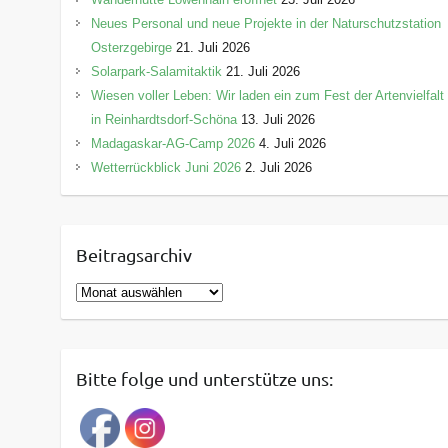
Neues Personal und neue Projekte in der Naturschutzstation
Osterzgebirge
21. Juli 2026
Solarpark-Salamitaktik
21. Juli 2026
Wiesen voller Leben: Wir laden ein zum Fest der Artenvielfalt
in Reinhardtsdorf-Schöna
13. Juli 2026
Madagaskar-AG-Camp 2026
4. Juli 2026
Wetterrückblick Juni 2026
2. Juli 2026
Beitragsarchiv
B
e
i
t
Bitte folge und unterstütze uns:
r
a
g