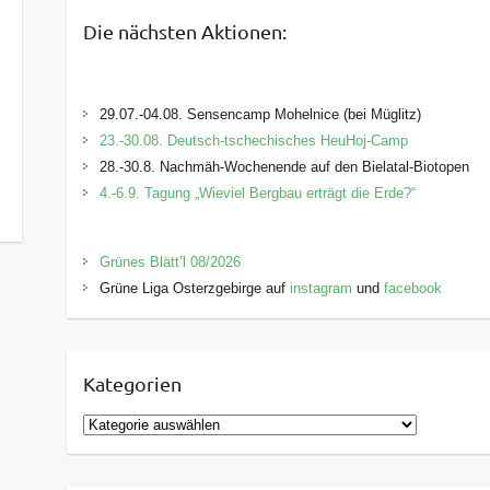
Die nächsten Aktionen:
29.07.-04.08. Sensencamp Mohelnice (bei Müglitz)
23.-30.08. Deutsch-tschechisches HeuHoj-Camp
28.-30.8. Nachmäh-Wochenende auf den Bielatal-Biotopen
4.-6.9. Tagung „Wieviel Bergbau erträgt die Erde?“
Grünes Blätt’l 08/2026
Grüne Liga Osterzgebirge auf
instagram
und
facebook
Kategorien
K
a
t