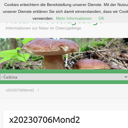
Cookies erleichtern die Bereitstellung unserer Dienste. Mit der Nutz
S
unserer Dienste erklären Sie sich damit einverstanden, dass wir Coo
k
Natur im Osterzgebirge
verwenden.
Mehr Informationen
OK
i
p
Informationen zur Natur im Osterzgebirge
t
o
c
o
n
t
e
n
t
x20230706Mond2
x20230706Mond2