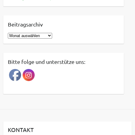
Beitragsarchiv
B
e
i
t
Bitte folge und unterstütze uns:
r
a
g
s
a
r
c
h
i
KONTAKT
v