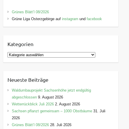
Grünes Blätt’l 08/2026
Grüne Liga Osterzgebirge auf
instagram
und
facebook
Kategorien
K
a
t
e
Neueste Beiträge
g
o
Waldumbauprojekt Sachsenhöhe jetzt endgültig
r
abgeschlossen
9. August 2026
i
Wetterrückblick Juli 2026
2. August 2026
e
Sachsen pflanzt gemeinsam – 1000 Obstbäume
31. Juli
n
2026
Grünes Blätt’l 08/2026
28. Juli 2026