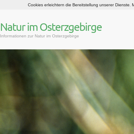
Cookies erleichtern die Bereitstellung unserer Dienste.
S
k
i
Natur im Osterzgebirge
p
t
Informationen zur Natur im Osterzgebirge
o
c
o
n
t
e
n
t