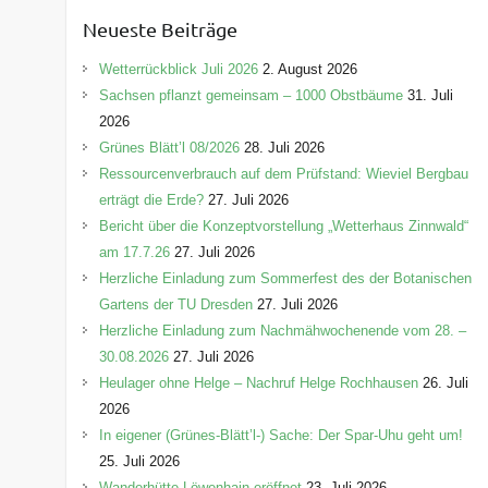
e
Neueste Beiträge
g
o
Wetterrückblick Juli 2026
2. August 2026
r
Sachsen pflanzt gemeinsam – 1000 Obstbäume
31. Juli
i
2026
e
Grünes Blätt’l 08/2026
28. Juli 2026
n
Ressourcenverbrauch auf dem Prüfstand: Wieviel Bergbau
erträgt die Erde?
27. Juli 2026
Bericht über die Konzeptvorstellung „Wetterhaus Zinnwald“
am 17.7.26
27. Juli 2026
Herzliche Einladung zum Sommerfest des der Botanischen
Gartens der TU Dresden
27. Juli 2026
Herzliche Einladung zum Nachmähwochenende vom 28. –
30.08.2026
27. Juli 2026
Heulager ohne Helge – Nachruf Helge Rochhausen
26. Juli
2026
In eigener (Grünes-Blätt’l-) Sache: Der Spar-Uhu geht um!
25. Juli 2026
Wanderhütte Löwenhain eröffnet
23. Juli 2026