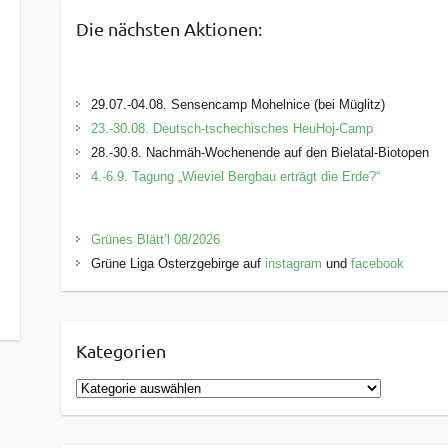
Die nächsten Aktionen:
29.07.-04.08. Sensencamp Mohelnice (bei Müglitz)
23.-30.08. Deutsch-tschechisches HeuHoj-Camp
28.-30.8. Nachmäh-Wochenende auf den Bielatal-Biotopen
4.-6.9. Tagung „Wieviel Bergbau erträgt die Erde?“
Grünes Blätt’l 08/2026
Grüne Liga Osterzgebirge auf
instagram
und
facebook
Kategorien
K
a
t