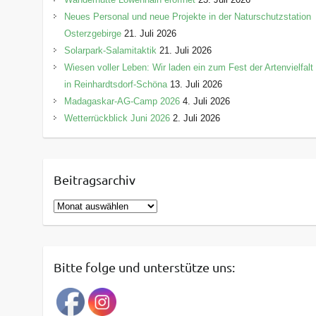
Neues Personal und neue Projekte in der Naturschutzstation
Osterzgebirge
21. Juli 2026
Solarpark-Salamitaktik
21. Juli 2026
Wiesen voller Leben: Wir laden ein zum Fest der Artenvielfalt
in Reinhardtsdorf-Schöna
13. Juli 2026
Madagaskar-AG-Camp 2026
4. Juli 2026
Wetterrückblick Juni 2026
2. Juli 2026
Beitragsarchiv
B
e
i
t
Bitte folge und unterstütze uns:
r
a
g