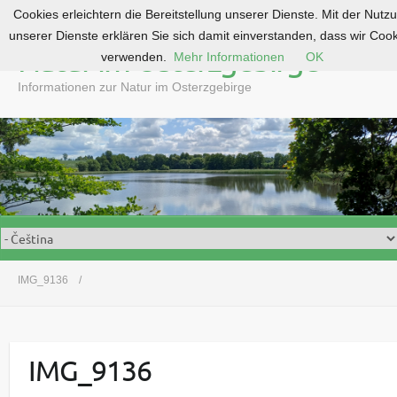
Cookies erleichtern die Bereitstellung unserer Dienste. Mit der Nutz
S
unserer Dienste erklären Sie sich damit einverstanden, dass wir Coo
k
Natur im Osterzgebirge
verwenden.
Mehr Informationen
OK
i
p
Informationen zur Natur im Osterzgebirge
t
o
c
o
n
t
e
n
t
IMG_9136
IMG_9136