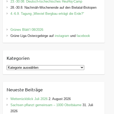
23.-30.08. Deutsch-tschechisches HeuHoj-Camp
28.-30.8. Nachmäh-Wochenende auf den Bielatal-Biotopen
4.-6.9. Tagung „Wieviel Bergbau erträgt die Erde?“
Grünes Blätt’l 08/2026
Grüne Liga Osterzgebirge auf
instagram
und
facebook
Kategorien
K
a
t
e
Neueste Beiträge
g
o
Wetterrückblick Juli 2026
2. August 2026
r
Sachsen pflanzt gemeinsam – 1000 Obstbäume
31. Juli
i
2026