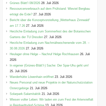
e
Grünes Blätt’l 08/2026
28. Juli 2026
n
Ressourcenverbrauch auf dem Prüfstand: Wieviel Bergbau
erträgt die Erde?
27. Juli 2026
Bericht über die Konzeptvorstellung „Wetterhaus Zinnwald“
am 17.7.26
27. Juli 2026
Herzliche Einladung zum Sommerfest des der Botanischen
Gartens der TU Dresden
27. Juli 2026
Herzliche Einladung zum Nachmähwochenende vom 28. –
30.08.2026
27. Juli 2026
Heulager ohne Helge – Nachruf Helge Rochhausen
26. Juli
2026
In eigener (Grünes-Blätt’l-) Sache: Der Spar-Uhu geht um!
25. Juli 2026
Wanderhütte Löwenhain eröffnet
23. Juli 2026
Neues Personal und neue Projekte in der Naturschutzstation
Osterzgebirge
21. Juli 2026
Solarpark-Salamitaktik
21. Juli 2026
Wiesen voller Leben: Wir laden ein zum Fest der Artenvielfalt
in Reinhardtsdorf-Schöna
13. Juli 2026