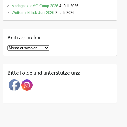
Madagaskar-AG-Camp 2026
4. Juli 2026
Wetterrückblick Juni 2026
2. Juli 2026
Beitragsarchiv
B
e
i
t
Bitte folge und unterstütze uns:
r
a
g
s
a
r
c
h