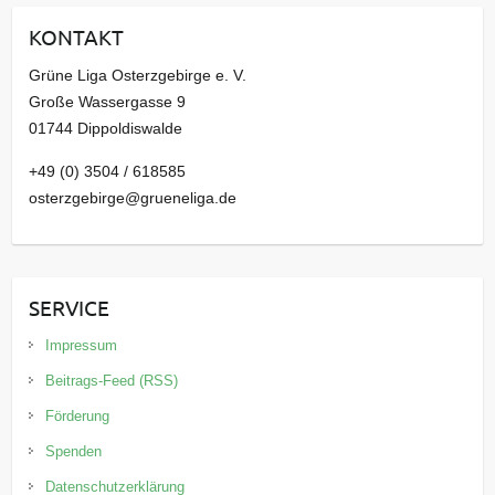
i
KONTAKT
v
Grüne Liga Osterzgebirge e. V.
Große Wassergasse 9
01744 Dippoldiswalde
+49 (0) 3504 / 618585
osterzgebirge@grueneliga.de
SERVICE
Impressum
Beitrags-Feed (RSS)
Förderung
Spenden
Datenschutzerklärung