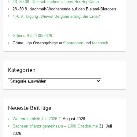
23.-30.08. Deutsch-tschechisches HeuHoj-Camp
28.-30.8. Nachmäh-Wochenende auf den Bielatal-Biotopen
4.-6.9. Tagung „Wieviel Bergbau erträgt die Erde?“
Grünes Blätt’l 08/2026
Grüne Liga Osterzgebirge auf
instagram
und
facebook
Kategorien
K
a
t
e
Neueste Beiträge
g
o
Wetterrückblick Juli 2026
2. August 2026
r
Sachsen pflanzt gemeinsam – 1000 Obstbäume
31. Juli
i
2026