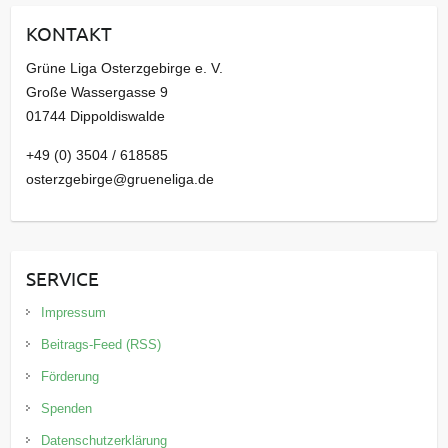
i
KONTAKT
v
Grüne Liga Osterzgebirge e. V.
Große Wassergasse 9
01744 Dippoldiswalde
+49 (0) 3504 / 618585
osterzgebirge@grueneliga.de
SERVICE
Impressum
Beitrags-Feed (RSS)
Förderung
Spenden
Datenschutzerklärung