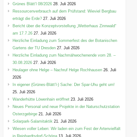
e
Grünes Blätt’l 08/2026
28. Juli 2026
n
Ressourcenverbrauch auf dem Prüfstand: Wieviel Bergbau
erträgt die Erde?
27. Juli 2026
Bericht über die Konzeptvorstellung „Wetterhaus Zinnwald“
am 17.7.26
27. Juli 2026
Herzliche Einladung zum Sommerfest des der Botanischen
Gartens der TU Dresden
27. Juli 2026
Herzliche Einladung zum Nachmähwochenende vom 28. –
30.08.2026
27. Juli 2026
Heulager ohne Helge – Nachruf Helge Rochhausen
26. Juli
2026
In eigener (Grünes-Blätt’l-) Sache: Der Spar-Uhu geht um!
25. Juli 2026
Wanderhütte Löwenhain eröffnet
23. Juli 2026
Neues Personal und neue Projekte in der Naturschutzstation
Osterzgebirge
21. Juli 2026
Solarpark-Salamitaktik
21. Juli 2026
Wiesen voller Leben: Wir laden ein zum Fest der Artenvielfalt
in Reinhardtsdorf-Schöna
13. Juli 2026