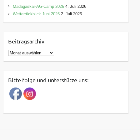
Madagaskar-AG-Camp 2026
4. Juli 2026
Wetterrückblick Juni 2026
2. Juli 2026
Beitragsarchiv
B
e
i
t
Bitte folge und unterstütze uns:
r
a
g
s
a
r
c
h