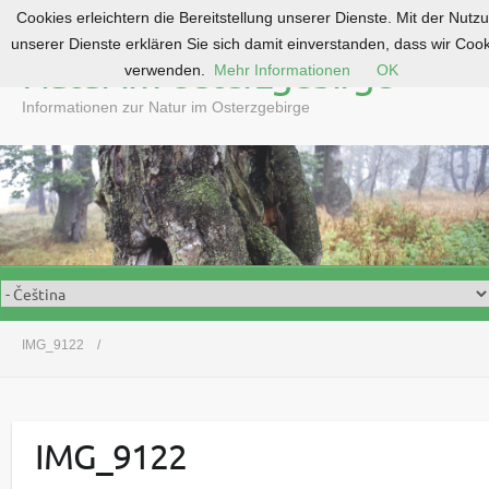
Cookies erleichtern die Bereitstellung unserer Dienste. Mit der Nutz
S
unserer Dienste erklären Sie sich damit einverstanden, dass wir Coo
k
Natur im Osterzgebirge
verwenden.
Mehr Informationen
OK
i
p
Informationen zur Natur im Osterzgebirge
t
o
c
o
n
t
e
n
t
IMG_9122
IMG_9122