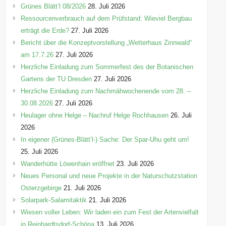
e
Grünes Blätt’l 08/2026
28. Juli 2026
n
Ressourcenverbrauch auf dem Prüfstand: Wieviel Bergbau
erträgt die Erde?
27. Juli 2026
Bericht über die Konzeptvorstellung „Wetterhaus Zinnwald“
am 17.7.26
27. Juli 2026
Herzliche Einladung zum Sommerfest des der Botanischen
Gartens der TU Dresden
27. Juli 2026
Herzliche Einladung zum Nachmähwochenende vom 28. –
30.08.2026
27. Juli 2026
Heulager ohne Helge – Nachruf Helge Rochhausen
26. Juli
2026
In eigener (Grünes-Blätt’l-) Sache: Der Spar-Uhu geht um!
25. Juli 2026
Wanderhütte Löwenhain eröffnet
23. Juli 2026
Neues Personal und neue Projekte in der Naturschutzstation
Osterzgebirge
21. Juli 2026
Solarpark-Salamitaktik
21. Juli 2026
Wiesen voller Leben: Wir laden ein zum Fest der Artenvielfalt
in Reinhardtsdorf-Schöna
13. Juli 2026