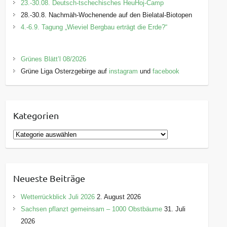
23.-30.08. Deutsch-tschechisches HeuHoj-Camp
28.-30.8. Nachmäh-Wochenende auf den Bielatal-Biotopen
4.-6.9. Tagung „Wieviel Bergbau erträgt die Erde?“
Grünes Blätt’l 08/2026
Grüne Liga Osterzgebirge auf
instagram
und
facebook
Kategorien
K
a
t
e
Neueste Beiträge
g
o
Wetterrückblick Juli 2026
2. August 2026
r
Sachsen pflanzt gemeinsam – 1000 Obstbäume
31. Juli
i
2026