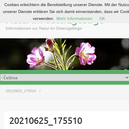
Cookies erleichtern die Bereitstellung unserer Dienste. Mit der Nutz
S
unserer Dienste erklären Sie sich damit einverstanden, dass wir Coo
k
Natur im Osterzgebirge
verwenden.
Mehr Informationen
OK
i
p
Informationen zur Natur im Osterzgebirge
t
o
c
o
n
t
e
n
t
20210625_175510
20210625_175510