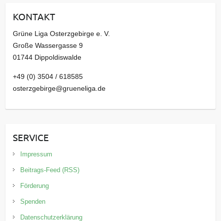
i
KONTAKT
v
Grüne Liga Osterzgebirge e. V.
Große Wassergasse 9
01744 Dippoldiswalde
+49 (0) 3504 / 618585
osterzgebirge@grueneliga.de
SERVICE
Impressum
Beitrags-Feed (RSS)
Förderung
Spenden
Datenschutzerklärung