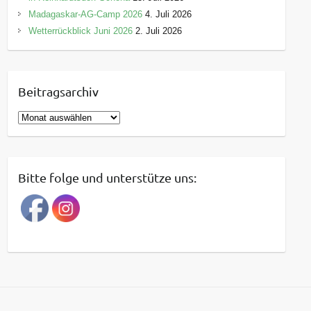
Madagaskar-AG-Camp 2026
4. Juli 2026
Wetterrückblick Juni 2026
2. Juli 2026
Beitragsarchiv
B
e
i
t
Bitte folge und unterstütze uns:
r
a
g
s
a
r
c
h