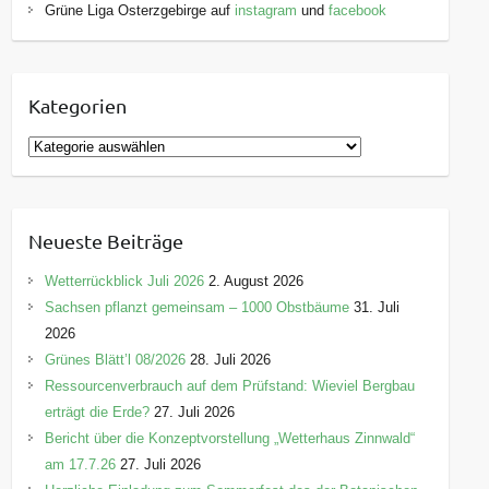
Grüne Liga Osterzgebirge auf
instagram
und
facebook
Kategorien
K
a
t
e
Neueste Beiträge
g
o
Wetterrückblick Juli 2026
2. August 2026
r
Sachsen pflanzt gemeinsam – 1000 Obstbäume
31. Juli
i
2026
e
Grünes Blätt’l 08/2026
28. Juli 2026
n
Ressourcenverbrauch auf dem Prüfstand: Wieviel Bergbau
erträgt die Erde?
27. Juli 2026
Bericht über die Konzeptvorstellung „Wetterhaus Zinnwald“
am 17.7.26
27. Juli 2026