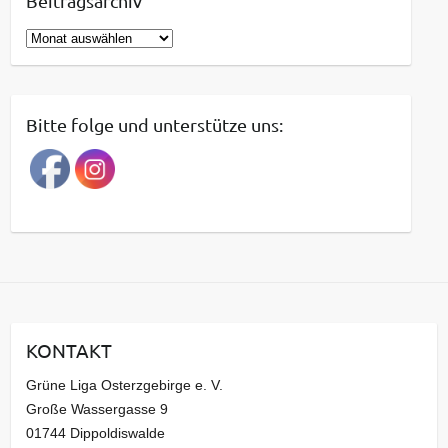
Beitragsarchiv
B
e
i
t
Bitte folge und unterstütze uns:
r
a
g
s
a
r
c
h
i
KONTAKT
v
Grüne Liga Osterzgebirge e. V.
Große Wassergasse 9
01744 Dippoldiswalde