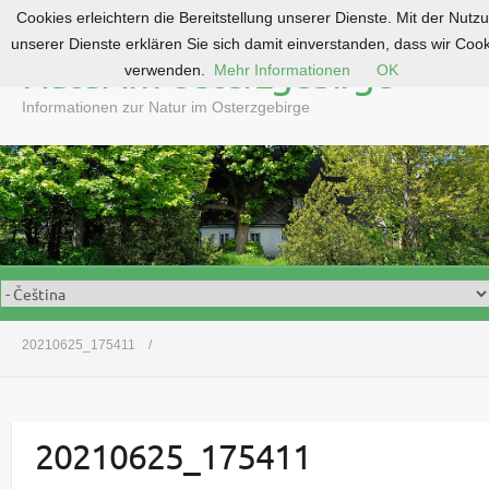
Cookies erleichtern die Bereitstellung unserer Dienste. Mit der Nutz
S
unserer Dienste erklären Sie sich damit einverstanden, dass wir Coo
k
Natur im Osterzgebirge
verwenden.
Mehr Informationen
OK
i
p
Informationen zur Natur im Osterzgebirge
t
o
c
o
n
t
e
n
t
20210625_175411
20210625_175411