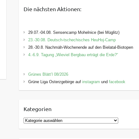
Die nächsten Aktionen:
29.07.-04.08. Sensencamp Mohelnice (bei Müglitz)
23.-30.08. Deutsch-tschechisches HeuHoj-Camp
28.-30.8. Nachmäh-Wochenende auf den Bielatal-Biotopen
4.-6.9. Tagung „Wieviel Bergbau erträgt die Erde?“
Grünes Blätt’l 08/2026
Grüne Liga Osterzgebirge auf
instagram
und
facebook
Kategorien
K
a
t