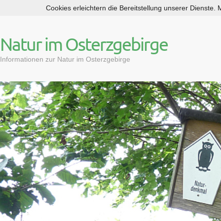
Cookies erleichtern die Bereitstellung unserer Dienste.
S
k
i
Natur im Osterzgebirge
p
t
Informationen zur Natur im Osterzgebirge
o
c
o
n
t
e
n
t