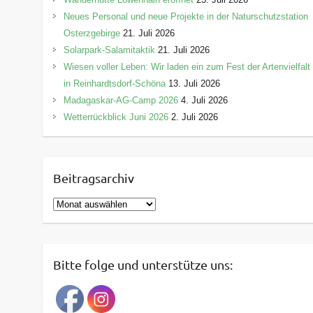
Neues Personal und neue Projekte in der Naturschutzstation
Osterzgebirge
21. Juli 2026
Solarpark-Salamitaktik
21. Juli 2026
Wiesen voller Leben: Wir laden ein zum Fest der Artenvielfalt
in Reinhardtsdorf-Schöna
13. Juli 2026
Madagaskar-AG-Camp 2026
4. Juli 2026
Wetterrückblick Juni 2026
2. Juli 2026
Beitragsarchiv
B
e
i
t
Bitte folge und unterstütze uns:
r
a
g