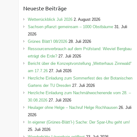
e
Neueste Beiträge
g
o
Wetterrückblick Juli 2026
2. August 2026
r
Sachsen pflanzt gemeinsam – 1000 Obstbäume
31. Juli
i
2026
e
Grünes Blätt’l 08/2026
28. Juli 2026
n
Ressourcenverbrauch auf dem Prüfstand: Wieviel Bergbau
erträgt die Erde?
27. Juli 2026
Bericht über die Konzeptvorstellung „Wetterhaus Zinnwald“
am 17.7.26
27. Juli 2026
Herzliche Einladung zum Sommerfest des der Botanischen
Gartens der TU Dresden
27. Juli 2026
Herzliche Einladung zum Nachmähwochenende vom 28. –
30.08.2026
27. Juli 2026
Heulager ohne Helge – Nachruf Helge Rochhausen
26. Juli
2026
In eigener (Grünes-Blätt’l-) Sache: Der Spar-Uhu geht um!
25. Juli 2026
Wanderhütte Löwenhain eröffnet
23. Juli 2026