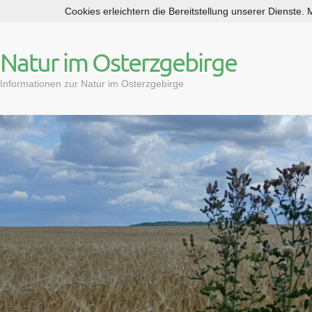
Cookies erleichtern die Bereitstellung unserer Dienste.
S
k
i
Natur im Osterzgebirge
p
t
Informationen zur Natur im Osterzgebirge
o
c
o
n
t
e
n
t