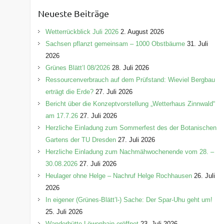
e
Neueste Beiträge
g
o
Wetterrückblick Juli 2026
2. August 2026
r
Sachsen pflanzt gemeinsam – 1000 Obstbäume
31. Juli
i
2026
e
Grünes Blätt’l 08/2026
28. Juli 2026
n
Ressourcenverbrauch auf dem Prüfstand: Wieviel Bergbau
erträgt die Erde?
27. Juli 2026
Bericht über die Konzeptvorstellung „Wetterhaus Zinnwald“
am 17.7.26
27. Juli 2026
Herzliche Einladung zum Sommerfest des der Botanischen
Gartens der TU Dresden
27. Juli 2026
Herzliche Einladung zum Nachmähwochenende vom 28. –
30.08.2026
27. Juli 2026
Heulager ohne Helge – Nachruf Helge Rochhausen
26. Juli
2026
In eigener (Grünes-Blätt’l-) Sache: Der Spar-Uhu geht um!
25. Juli 2026
Wanderhütte Löwenhain eröffnet
23. Juli 2026