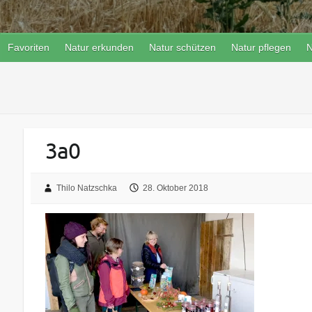
Favoriten
Natur erkunden
Natur schützen
Natur pflegen
N
3a0
Thilo Natzschka
28. Oktober 2018