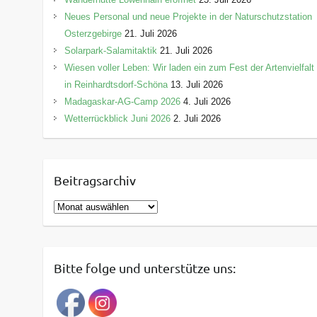
Neues Personal und neue Projekte in der Naturschutzstation
Osterzgebirge
21. Juli 2026
Solarpark-Salamitaktik
21. Juli 2026
Wiesen voller Leben: Wir laden ein zum Fest der Artenvielfalt
in Reinhardtsdorf-Schöna
13. Juli 2026
Madagaskar-AG-Camp 2026
4. Juli 2026
Wetterrückblick Juni 2026
2. Juli 2026
Beitragsarchiv
B
e
i
t
Bitte folge und unterstütze uns:
r
a
g