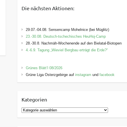
Die nächsten Aktionen:
29.07.-04.08. Sensencamp Mohelnice (bei Müglitz)
23.-30.08. Deutsch-tschechisches HeuHoj-Camp
28.-30.8. Nachmäh-Wochenende auf den Bielatal-Biotopen
4.-6.9. Tagung „Wieviel Bergbau erträgt die Erde?“
Grünes Blätt’l 08/2026
Grüne Liga Osterzgebirge auf
instagram
und
facebook
Kategorien
K
a
t