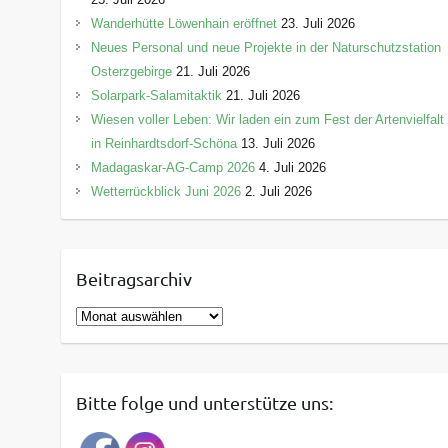
Wanderhütte Löwenhain eröffnet
23. Juli 2026
Neues Personal und neue Projekte in der Naturschutzstation
Osterzgebirge
21. Juli 2026
Solarpark-Salamitaktik
21. Juli 2026
Wiesen voller Leben: Wir laden ein zum Fest der Artenvielfalt
in Reinhardtsdorf-Schöna
13. Juli 2026
Madagaskar-AG-Camp 2026
4. Juli 2026
Wetterrückblick Juni 2026
2. Juli 2026
Beitragsarchiv
B
e
i
t
Bitte folge und unterstütze uns:
r
a