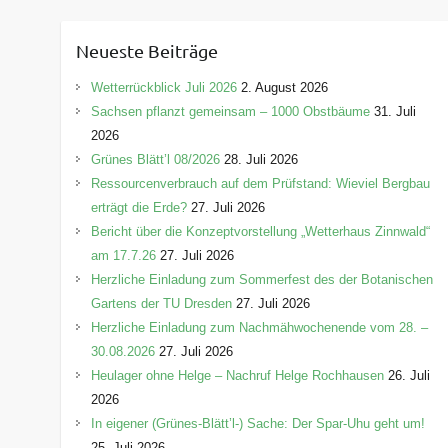
t
e
Neueste Beiträge
g
o
Wetterrückblick Juli 2026
2. August 2026
r
Sachsen pflanzt gemeinsam – 1000 Obstbäume
31. Juli
i
2026
e
Grünes Blätt’l 08/2026
28. Juli 2026
n
Ressourcenverbrauch auf dem Prüfstand: Wieviel Bergbau
erträgt die Erde?
27. Juli 2026
Bericht über die Konzeptvorstellung „Wetterhaus Zinnwald“
am 17.7.26
27. Juli 2026
Herzliche Einladung zum Sommerfest des der Botanischen
Gartens der TU Dresden
27. Juli 2026
Herzliche Einladung zum Nachmähwochenende vom 28. –
30.08.2026
27. Juli 2026
Heulager ohne Helge – Nachruf Helge Rochhausen
26. Juli
2026
In eigener (Grünes-Blätt’l-) Sache: Der Spar-Uhu geht um!
25. Juli 2026