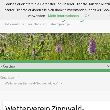
Cookies erleichtern die Bereitstellung unserer Dienste. Mit der Nutz
S
unserer Dienste erklären Sie sich damit einverstanden, dass wir Coo
k
Natur im Osterzgebirge
verwenden.
Mehr Informationen
OK
i
p
Informationen zur Natur im Osterzgebirge
t
o
c
o
n
t
e
n
t
Organizers
Wetterverein Zinnwald-Georgenfeld e.V.
Wetterverein Zinnwald-