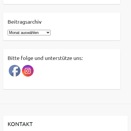
Beitragsarchiv
B
e
i
t
Bitte folge und unterstütze uns:
r
a
g
s
a
r
c
h
i
KONTAKT
v