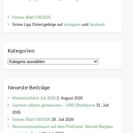
Grünes Blätt’l 08/2026
Grüne Liga Osterzgebirge auf
instagram
und
facebook
Kategorien
K
a
t
e
Neueste Beiträge
g
o
Wetterrückblick Juli 2026
2. August 2026
r
Sachsen pflanzt gemeinsam – 1000 Obstbäume
31. Juli
i
2026
e
Grünes Blätt’l 08/2026
28. Juli 2026
n
Ressourcenverbrauch auf dem Prüfstand: Wieviel Bergbau