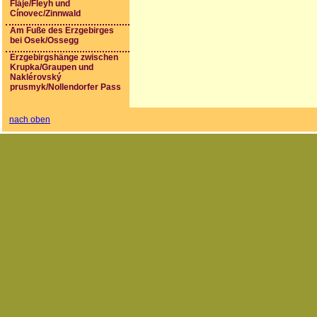
Fláje/Fleyh und
Cínovec/Zinnwald
Am Fuße des Erzgebirges
bei Osek/Ossegg
Erzgebirgshänge zwischen
Krupka/Graupen und
Naklérovský
prusmyk/Nollendorfer Pass
nach oben