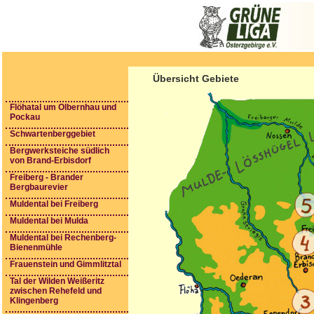
Übersicht Gebiete
Flöhatal um Olbernhau und
Pockau
Schwartenberggebiet
Bergwerksteiche südlich
von Brand-Erbisdorf
Freiberg - Brander
Bergbaurevier
Muldental bei Freiberg
Muldental bei Mulda
Muldental bei Rechenberg-
Bienenmühle
Frauenstein und Gimmlitztal
Tal der Wilden Weißeritz
zwischen Rehefeld und
Klingenberg