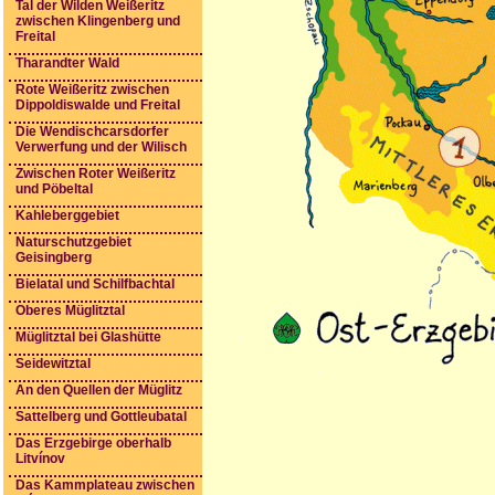
Tal der Wilden Weißeritz
zwischen Klingenberg und
Freital
Tharandter Wald
Rote Weißeritz zwischen
Dippoldiswalde und Freital
Die Wendischcarsdorfer
Verwerfung und der Wilisch
Zwischen Roter Weißeritz
und Pöbeltal
Kahleberggebiet
Naturschutzgebiet
Geisingberg
Bielatal und Schilfbachtal
Oberes Müglitztal
Müglitztal bei Glashütte
Seidewitztal
An den Quellen der Müglitz
Sattelberg und Gottleubatal
Das Erzgebirge oberhalb
Litvínov
Das Kammplateau zwischen