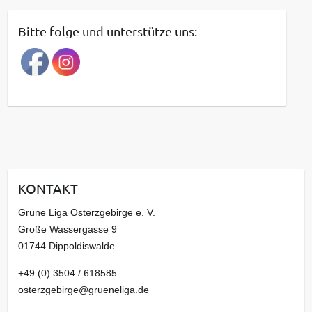
i
t
Bitte folge und unterstütze uns:
r
a
g
s
a
r
c
h
i
KONTAKT
v
Grüne Liga Osterzgebirge e. V.
Große Wassergasse 9
01744 Dippoldiswalde
+49 (0) 3504 / 618585
osterzgebirge@grueneliga.de