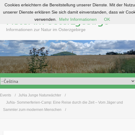
Cookies erleichtern die Bereitstellung unserer Dienste. Mit der Nutz
S
unserer Dienste erklären Sie sich damit einverstanden, dass wir Coo
k
Natur im Osterzgebirge
verwenden.
Mehr Informationen
OK
i
p
Informationen zur Natur im Osterzgebirge
t
o
c
o
n
t
e
n
t
Events
JuNa Junge Naturwächter
JuNa- Sommerferien-Camp: Eine Reise durch die Zeit – Vom Jäger und
Sammler zum modernen Menschen