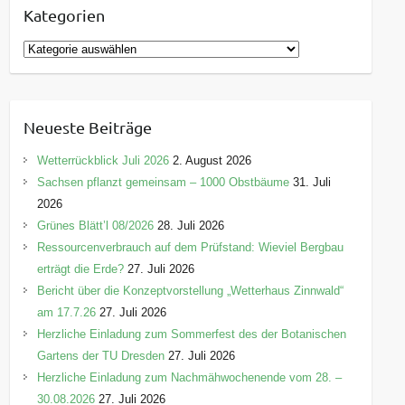
Kategorien
K
a
t
e
Neueste Beiträge
g
o
Wetterrückblick Juli 2026
2. August 2026
r
Sachsen pflanzt gemeinsam – 1000 Obstbäume
31. Juli
i
2026
e
Grünes Blätt’l 08/2026
28. Juli 2026
n
Ressourcenverbrauch auf dem Prüfstand: Wieviel Bergbau
erträgt die Erde?
27. Juli 2026
Bericht über die Konzeptvorstellung „Wetterhaus Zinnwald“
am 17.7.26
27. Juli 2026
Herzliche Einladung zum Sommerfest des der Botanischen
Gartens der TU Dresden
27. Juli 2026
Herzliche Einladung zum Nachmähwochenende vom 28. –
30.08.2026
27. Juli 2026