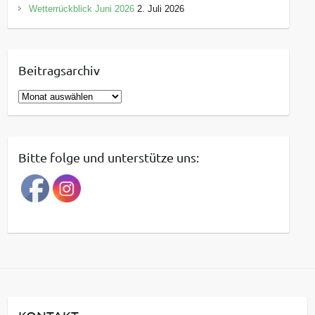
Wetterrückblick Juni 2026
2. Juli 2026
Beitragsarchiv
B
e
i
t
Bitte folge und unterstütze uns:
r
a
g
s
a
r
c
h
i