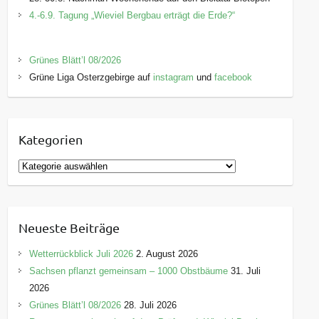
4.-6.9. Tagung „Wieviel Bergbau erträgt die Erde?“
Grünes Blätt’l 08/2026
Grüne Liga Osterzgebirge auf
instagram
und
facebook
Kategorien
K
a
t
e
Neueste Beiträge
g
o
Wetterrückblick Juli 2026
2. August 2026
r
Sachsen pflanzt gemeinsam – 1000 Obstbäume
31. Juli
i
2026
e
Grünes Blätt’l 08/2026
28. Juli 2026