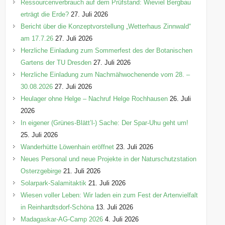
n
Ressourcenverbrauch auf dem Prüfstand: Wieviel Bergbau
erträgt die Erde?
27. Juli 2026
Bericht über die Konzeptvorstellung „Wetterhaus Zinnwald“
am 17.7.26
27. Juli 2026
Herzliche Einladung zum Sommerfest des der Botanischen
Gartens der TU Dresden
27. Juli 2026
Herzliche Einladung zum Nachmähwochenende vom 28. –
30.08.2026
27. Juli 2026
Heulager ohne Helge – Nachruf Helge Rochhausen
26. Juli
2026
In eigener (Grünes-Blätt’l-) Sache: Der Spar-Uhu geht um!
25. Juli 2026
Wanderhütte Löwenhain eröffnet
23. Juli 2026
Neues Personal und neue Projekte in der Naturschutzstation
Osterzgebirge
21. Juli 2026
Solarpark-Salamitaktik
21. Juli 2026
Wiesen voller Leben: Wir laden ein zum Fest der Artenvielfalt
in Reinhardtsdorf-Schöna
13. Juli 2026
Madagaskar-AG-Camp 2026
4. Juli 2026