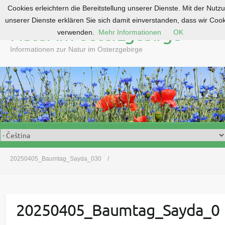
Cookies erleichtern die Bereitstellung unserer Dienste. Mit der Nutz
S
unserer Dienste erklären Sie sich damit einverstanden, dass wir Coo
k
Natur im Osterzgebirge
verwenden.
Mehr Informationen
OK
i
p
Informationen zur Natur im Osterzgebirge
t
o
c
o
n
t
e
n
t
20250405_Baumtag_Sayda_030
20250405_Baumtag_Sayda_0