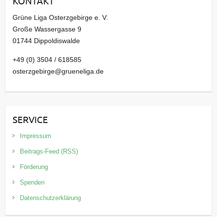
KONTAKT
v
Grüne Liga Osterzgebirge e. V.
Große Wassergasse 9
01744 Dippoldiswalde
+49 (0) 3504 / 618585
osterzgebirge@grueneliga.de
SERVICE
Impressum
Beitrags-Feed (RSS)
Förderung
Spenden
Datenschutzerklärung